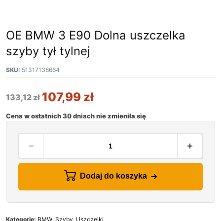
OE BMW 3 E90 Dolna uszczelka
szyby tył tylnej
SKU:
51317138664
107,99
zł
133,12
zł
Cena w ostatnich 30 dniach nie zmieniła się
Dodaj do koszyka
Kategorie:
BMW
,
Szyby
,
Uszczelki