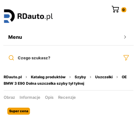
do
treści
Menu
Czego szukasz?
RDauto.pl
Katalog produktów
Szyby
Uszczelki
OE
BMW 3 E90 Dolna uszczelka szyby tył tylnej
Obraz
Informacje
Opis
Recenzje
Super cena