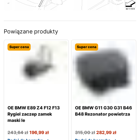
Powiązane produkty
Super cena
Super cena
OE BMW E89 Z4 F12 F13
OE BMW G11 G30 G31 B46
Rygiel zaczep zamek
B48 Rezonator powietrza
maski le
243,64
zł
196,99
zł
315,00
zł
282,99
zł