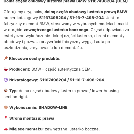
Dolna część obudowy lusterka prawa BMW 51167498204 (OEM)
Oferujemy oryginalną
dolną część obudowy lusterka prawą BMW
,
numer katalogowy
51167498204 / 51-16-7-498-204
. Jest to
fabryczny element BMW, stosowany w wybranych modelach marki
w obrębie
zewnętrznego lusterka bocznego
. Część odpowiada za
estetyczne wykończenie dolnej części lusterka, chroni elementy
obudowy i pozwala przywrócić fabryczny wygląd auta po
uszkodzeniu, zarysowaniu lub demontażu.
Kluczowe cechy produktu:
Producent:
BMW – część autentyczna OEM.
Nr katalogowy:
51167498204 / 51-16-7-498-204
.
Typ:
dolna część obudowy lusterka prawa / lower housing
section right.
Wykończenie:
SHADOW-LINE
.
Strona montażu:
prawa
.
Miejsce montażu:
zewnętrzne lusterko boczne.