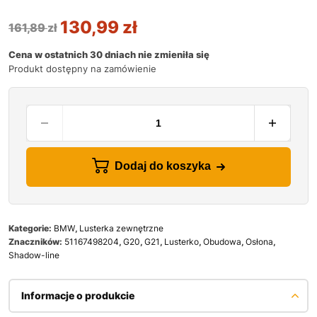
130,99
zł
161,89
zł
Cena w ostatnich 30 dniach nie zmieniła się
Produkt dostępny na zamówienie
Dodaj do koszyka
Kategorie:
BMW
,
Lusterka zewnętrzne
Znaczników:
51167498204
,
G20
,
G21
,
Lusterko
,
Obudowa
,
Osłona
,
Shadow-line
Informacje o produkcie