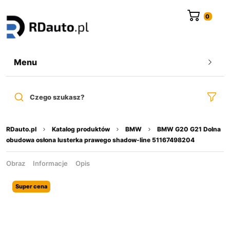
do
treści
Menu
Czego szukasz?
RDauto.pl
Katalog produktów
BMW
BMW G20 G21 Dolna
obudowa osłona lusterka prawego shadow-line 51167498204
Obraz
Informacje
Opis
Super cena