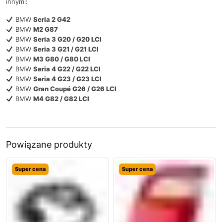
innymi:
BMW
Seria 2 G42
BMW
M2 G87
BMW
Seria 3 G20 / G20 LCI
BMW
Seria 3 G21 / G21 LCI
BMW
M3 G80 / G80 LCI
BMW
Seria 4 G22 / G22 LCI
BMW
Seria 4 G23 / G23 LCI
BMW
Gran Coupé G26 / G26 LCI
BMW
M4 G82 / G82 LCI
Powiązane produkty
Super cena
Super cena