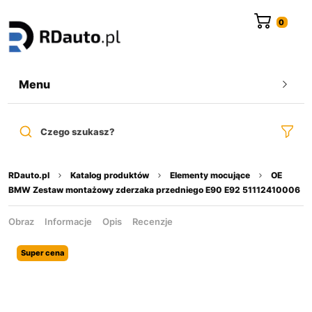
do
treści
Menu
Czego szukasz?
RDauto.pl
Katalog produktów
Elementy mocujące
OE
BMW Zestaw montażowy zderzaka przedniego E90 E92 51112410006
Obraz
Informacje
Opis
Recenzje
Super cena