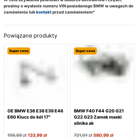
prosimy o wysłanie numeru VIN posiadanego BMW w uwagach do
zamówienia lub
kontakt
przed zamówieniem*
Powiązane produkty
Super cena
Super cena
OE BMW E36 E38 E39 E46
BMW F40 F44 G20 G21
E60 Klucz do kół 17″
G22 G23 Zamek maski
silnika ak
156,69
zł
133,99
zł
721,01
zł
580,99
zł