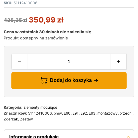
SKU:
51112410006
350,99
zł
435,35
zł
Cena w ostatnich 30 dniach nie zmieniła się
Produkt dostępny na zamówienie
Dodaj do koszyka
Kategoria:
Elementy mocujące
Znaczników:
51112410006
,
bmw
,
E90
,
E91
,
E92
,
E93
,
montażowy
,
przedni
,
Zderzak
,
Zestaw
Informacje o produkcie