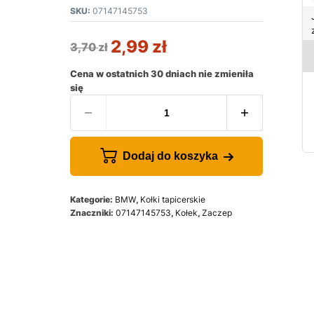
SKU:
07147145753
2,99
zł
3,70
zł
Cena w ostatnich 30 dniach nie zmieniła
się
Dodaj do koszyka
Kategorie:
BMW
,
Kołki tapicerskie
Znaczniki:
07147145753
,
Kołek
,
Zaczep