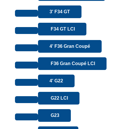
3′ F34 GT
F34 GT LCI
4′ F36 Gran Coupé
F36 Gran Coupé LCI
4′ G22
G22 LCI
G23