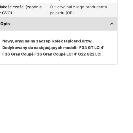
Jakość części (zgodnie
O – oryginał z logo producenta
z GVO)
pojazdu (OE)
Opis
Nowy, oryginalny zaczep, kołek tapicerki drzwi.
Dedykowany do następujących modeli: F34 GT LCI4'
F36 Gran Coupé F36 Gran Coupé LCI 4' G22 G22 LCI.