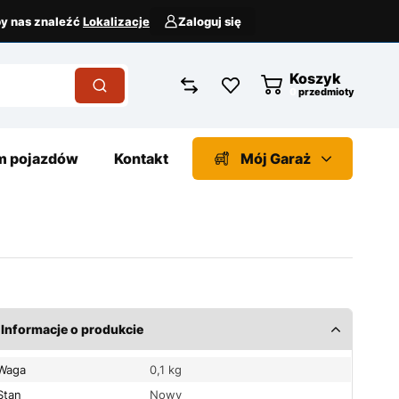
aby nas znaleźć
Lokalizacje
Zaloguj się
Koszyk
przedmioty
 pojazdów
Kontakt
Mój Garaż
Informacje o produkcie
Waga
0,1 kg
Stan
Nowy