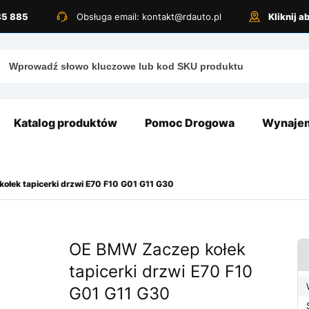
885 885
Obsługa email: kontakt@rdauto.pl
Kliknij 
Katalog produktów
Pomoc Drogowa
Wynajem
ołek tapicerki drzwi E70 F10 G01 G11 G30
OE BMW Zaczep kołek
tapicerki drzwi E70 F10
G01 G11 G30