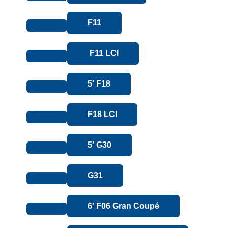
F11
F11 LCI
5′ F18
F18 LCI
5′ G30
G31
6′ F06 Gran Coupé