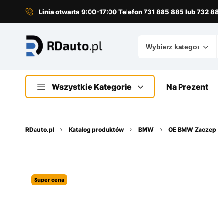
do
treści
Linia otwarta 9:00-17:00 Telefon 731 885 885 lub 732 
Wszystkie Kategorie
Na Prezent
RDauto.pl
Katalog produktów
BMW
OE BMW Zaczep k
Super cena