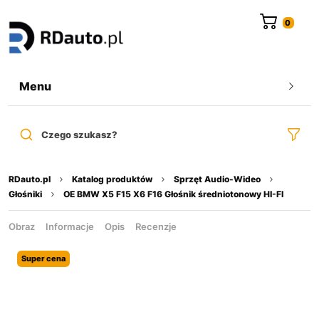
do
treści
Menu
Czego szukasz?
RDauto.pl
Katalog produktów
Sprzęt Audio-Wideo
Głośniki
OE BMW X5 F15 X6 F16 Głośnik średniotonowy HI-FI
Obraz
Informacje
Opis
Recenzje
Super cena