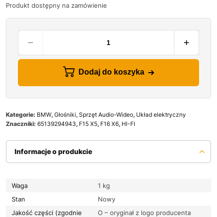
Produkt dostępny na zamówienie
Dodaj do koszyka
Kategorie:
BMW
,
Głośniki
,
Sprzęt Audio-Wideo
,
Układ elektryczny
Znaczniki:
65139294943
,
F15 X5
,
F16 X6
,
HI-FI
Informacje o produkcie
Waga
1 kg
Stan
Nowy
Jakość części (zgodnie
O – oryginał z logo producenta