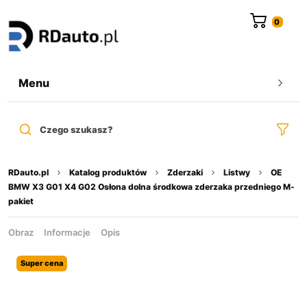
do
treści
Menu
Czego szukasz?
RDauto.pl
Katalog produktów
Zderzaki
Listwy
OE
BMW X3 G01 X4 G02 Osłona dolna środkowa zderzaka przedniego M-
pakiet
Obraz
Informacje
Opis
Super cena