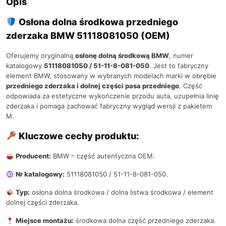
Opis
Osłona dolna środkowa przedniego
zderzaka BMW 51118081050 (OEM)
Oferujemy oryginalną
osłonę dolną środkową BMW
, numer
katalogowy
51118081050 / 51-11-8-081-050
. Jest to fabryczny
element BMW, stosowany w wybranych modelach marki w obrębie
przedniego zderzaka i dolnej części pasa przedniego
. Część
odpowiada za estetyczne wykończenie przodu auta, uzupełnia linię
zderzaka i pomaga zachować fabryczny wygląd wersji z pakietem
M.
Kluczowe cechy produktu:
Producent:
BMW – część autentyczna OEM.
Nr katalogowy:
51118081050 / 51-11-8-081-050.
Typ:
osłona dolna środkowa / dolna listwa środkowa / element
dolnej części zderzaka.
Miejsce montażu:
środkowa dolna część przedniego zderzaka.