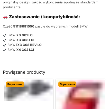
oryginalny design i jakość wykończenia zgodną ze standardem
producenta.
Zastosowanie / kompatybilność:
Część
51118081050
pasuje do wybranych modeli BMW:
BMW
X3 G01 LCI
BMW
X3 G08 LCI
BMW
iX3 G08 BEV LCI
BMW
X4 G02 LCI
Powiązane produkty
Super cena
Super cena