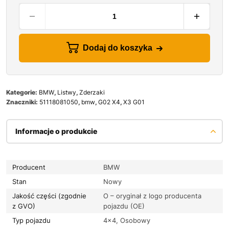
Dodaj do koszyka
Kategorie:
BMW
,
Listwy
,
Zderzaki
Znaczniki:
51118081050
,
bmw
,
G02 X4
,
X3 G01
Informacje o produkcie
Producent
BMW
Stan
Nowy
Jakość części (zgodnie
O – oryginał z logo producenta
z GVO)
pojazdu (OE)
Typ pojazdu
4×4, Osobowy