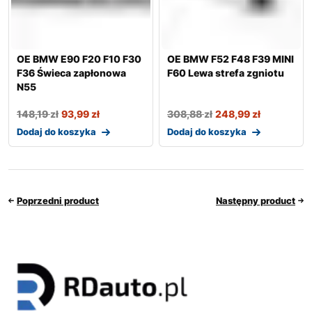
OE BMW E90 F20 F10 F30
OE BMW F52 F48 F39 MINI
F36 Świeca zapłonowa
F60 Lewa strefa zgniotu
N55
148,19
zł
93,99
zł
308,88
zł
248,99
zł
Dodaj do koszyka
Dodaj do koszyka
Poprzedni product
Następny product