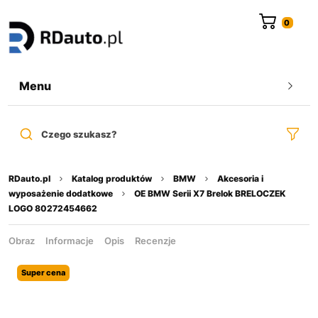
do
treści
Menu
Czego szukasz?
RDauto.pl
Katalog produktów
BMW
Akcesoria i
wyposażenie dodatkowe
OE BMW Serii X7 Brelok BRELOCZEK
LOGO 80272454662
Obraz
Informacje
Opis
Recenzje
Super cena