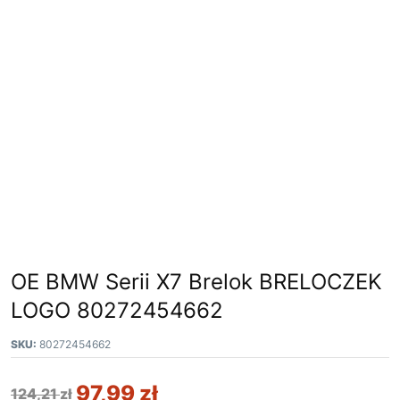
OE BMW Serii X7 Brelok BRELOCZEK
LOGO 80272454662
SKU:
80272454662
97,99
zł
124,21
zł