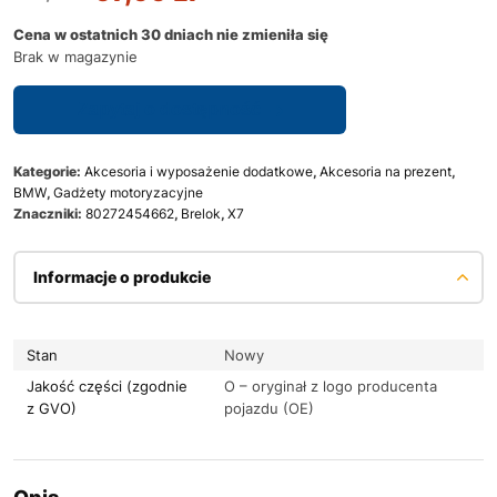
Cena w ostatnich 30 dniach nie zmieniła się
Brak w magazynie
Zapytaj o dostępność
Kategorie:
Akcesoria i wyposażenie dodatkowe
,
Akcesoria na prezent
,
BMW
,
Gadżety motoryzacyjne
Znaczniki:
80272454662
,
Brelok
,
X7
Informacje o produkcie
Stan
Nowy
Jakość części (zgodnie
O – oryginał z logo producenta
z GVO)
pojazdu (OE)