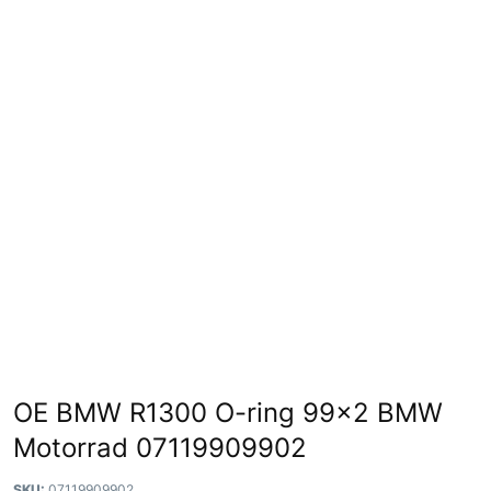
OE BMW R1300 O-ring 99×2 BMW
Motorrad 07119909902
SKU:
07119909902