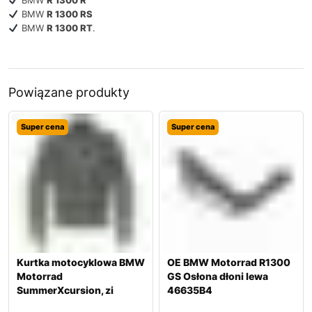
BMW
R 1300 RS
BMW
R 1300 RT
.
Powiązane produkty
Super cena
Super cena
Kurtka motocyklowa BMW
OE BMW Motorrad R1300
Motorrad
GS Osłona dłoni lewa
SummerXcursion, zi
46635B4