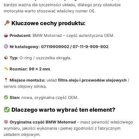
bardzo ważna dla szczelności układu, dlatego przy obsłudze
motocykla warto stosować właściwy numer OE.
Kluczowe cechy produktu:
Producent:
BMW Motorrad – część autentyczna OEM.
Nr katalogowy:
07119909902 / 07-11-9-909-902
.
Typ:
O-ring / uszczelka okrągła.
Rozmiar:
99 x 2 mm
.
Miejsce montażu:
układ
filtra oleju i przewodów olejowych
/
serwis olejowy silnika.
Stan:
nowa, oryginalna część OEM.
Dlaczego warto wybrać ten element?
Oryginalna część BMW Motorrad
– masz pewność właściwego
wymiaru, jakości wykonania i pełnej zgodności z fabrycznym
układem olejowym.