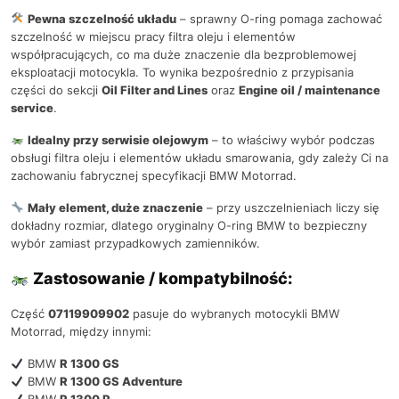
Pewna szczelność układu
– sprawny O-ring pomaga zachować
szczelność w miejscu pracy filtra oleju i elementów
współpracujących, co ma duże znaczenie dla bezproblemowej
eksploatacji motocykla. To wynika bezpośrednio z przypisania
części do sekcji
Oil Filter and Lines
oraz
Engine oil / maintenance
service
.
Idealny przy serwisie olejowym
– to właściwy wybór podczas
obsługi filtra oleju i elementów układu smarowania, gdy zależy Ci na
zachowaniu fabrycznej specyfikacji BMW Motorrad.
Mały element, duże znaczenie
– przy uszczelnieniach liczy się
dokładny rozmiar, dlatego oryginalny O-ring BMW to bezpieczny
wybór zamiast przypadkowych zamienników.
Zastosowanie / kompatybilność:
Część
07119909902
pasuje do wybranych motocykli BMW
Motorrad, między innymi:
BMW
R 1300 GS
BMW
R 1300 GS Adventure
BMW
R 1300 R