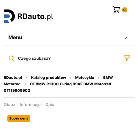
do
treści
Menu
Czego szukasz?
RDauto.pl
Katalog produktów
Motocykle
BMW
Motorrad
OE BMW R1300 O-ring 99×2 BMW Motorrad
07119909902
Obraz
Informacje
Opis
Super cena