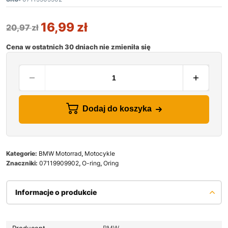
16,99
zł
20,97
zł
Cena w ostatnich 30 dniach nie zmieniła się
Dodaj do koszyka
Kategorie:
BMW Motorrad
,
Motocykle
Znaczniki:
07119909902
,
O-ring
,
Oring
Informacje o produkcie
Producent
BMW