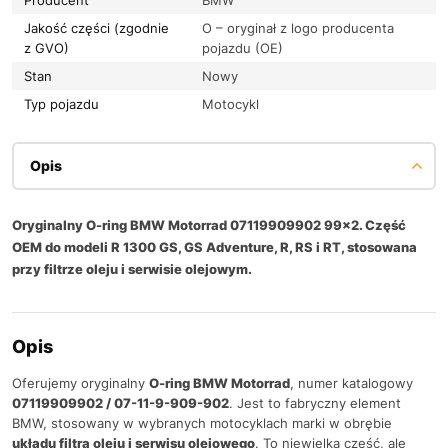
Jakość części (zgodnie
O – oryginał z logo producenta
z GVO)
pojazdu (OE)
Stan
Nowy
Typ pojazdu
Motocykl
Opis
Oryginalny O-ring BMW Motorrad 07119909902 99x2. Część
OEM do modeli R 1300 GS, GS Adventure, R, RS i RT, stosowana
przy filtrze oleju i serwisie olejowym.
Opis
Oferujemy oryginalny
O-ring BMW Motorrad
, numer katalogowy
07119909902 / 07-11-9-909-902
. Jest to fabryczny element
BMW, stosowany w wybranych motocyklach marki w obrębie
układu filtra oleju i serwisu olejowego
. To niewielka część, ale