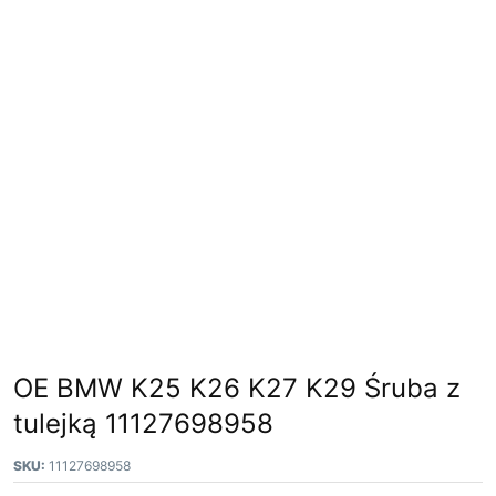
OE BMW K25 K26 K27 K29 Śruba z
tulejką 11127698958
SKU:
11127698958