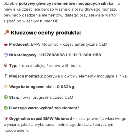
obrębie
pokrywy głowicy i elementów mocujących silnika
. To
niewielka część, ale bardzo ważna dla prawidłowego montażu i
pewnego osadzenia elementów, dlatego przy serwisie warto
sięgać po właściwy numer OE.
Kluczowe cechy produktu:
Producent:
BMW Motorrad – część autentyczna OEM.
Nr katalogowy:
11127698958 / 11-12-7-698-958
.
Typ:
śruba z tulejką / screw with bush.
Miejsce montażu:
pokrywa głowicy / elementy mocujące silnika.
Waga katalogowa:
około
0,032 kg
.
Stan:
nowa, oryginalna część OEM.
Dlaczego warto wybrać ten element?
Oryginalna część BMW Motorrad
– masz pewność właściwego
wymiaru, jakości wykonania i pełnej zgodności z fabrycznym
mocowaniem.