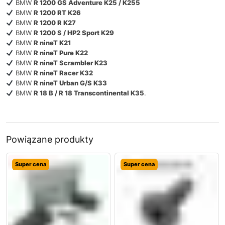
BMW
R 1200 GS Adventure K25 / K255
BMW
R 1200 RT K26
BMW
R 1200 R K27
BMW
R 1200 S / HP2 Sport K29
BMW
R nineT K21
BMW
R nineT Pure K22
BMW
R nineT Scrambler K23
BMW
R nineT Racer K32
BMW
R nineT Urban G/S K33
BMW
R 18 B / R 18 Transcontinental K35
.
Powiązane produkty
Super cena
Super cena