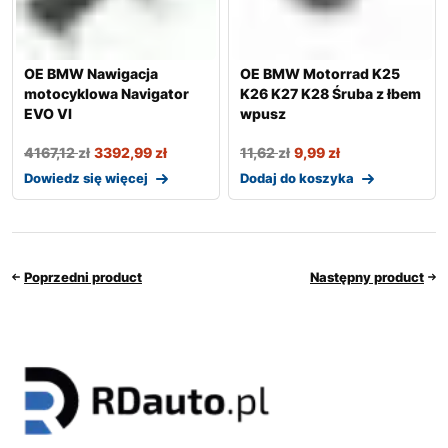
OE BMW Nawigacja
OE BMW Motorrad K25
motocyklowa Navigator
K26 K27 K28 Śruba z łbem
EVO VI
wpusz
4167,12
zł
3392,99
zł
11,62
zł
9,99
zł
Dowiedz się więcej
Dodaj do koszyka
Poprzedni product
Następny product