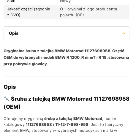
Stan
Nowy
Jakość części (zgodnie
O – oryginał z logo producenta
z GVO)
pojazdu (OE)
Opis
Oryginalna śruba z tulejką BMW Motorrad 11127698958. Część
OEM do wybranych modeli BMW R 1200, R nineT i R 18, stosowana
przy pokrywie głowicy.
Opis
Śruba z tulejką BMW Motorrad 11127698958
(OEM)
Oferujemy oryginalną
śrubę z tulejką BMW Motorrad
, numer
katalogowy
11127698958 / 11-12-7-698-958
. Jest to fabryczny
element BMW, stosowany w wybranych motocyklach marki w