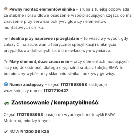
Pewny montaż elementów silnika
– śruba z tulejką odpowiada
za stabilne i prawidłowe osadzenie współpracujących części, co ma
znaczenie przy serwisie pokrywy głowicy i elementów
montażowych silnika.
Idealna przy naprawie i przeglądzie
– to właściwy wybór, gdy
zależy Ci na zachowaniu fabrycznej specyfikacji i uniknięciu
przypadkowo dobranych śrub o niewłaściwym wymiarze.
Mały element, duże znaczenie
– przy elementach mocujących
liczy się dokładność, dlatego oryginalna śruba z tulejką BMW to
bezpieczny wybór przy składaniu silnika i pokrywy głowicy.
Numer zastępczy
– część
11127698958
zastępuje
wcześniejszy numer
11127710427
.
Zastosowanie / kompatybilność:
Część
11127698958
pasuje do wybranych motocykli BMW
Motorrad, między innymi:
BMW
R 1200 GS K25