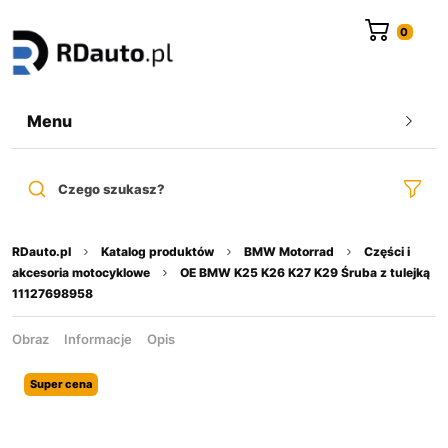
do
treści
Menu
Czego szukasz?
RDauto.pl
Katalog produktów
BMW Motorrad
Części i
akcesoria motocyklowe
OE BMW K25 K26 K27 K29 Śruba z tulejką
11127698958
Obraz
Informacje
Opis
Super cena