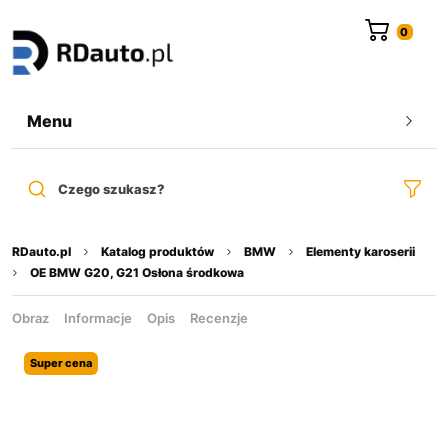
do
treści
Menu
Czego szukasz?
RDauto.pl
Katalog produktów
BMW
Elementy karoserii
OE BMW G20, G21 Osłona środkowa
Obraz
Informacje
Opis
Recenzje
Super cena