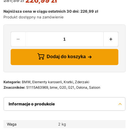
226,99
zł
281,35
zł
Najniższa cena w ciągu ostatnich 30 dni:
226,99
zł
Produkt dostępny na zamówienie
Dodaj do koszyka
Kategorie:
BMW
,
Elementy karoserii
,
Kratki
,
Zderzaki
Znaczników:
51115A63969
,
bmw
,
G20
,
G21
,
Osłona
,
Saloon
Informacje o produkcie
Waga
2 kg