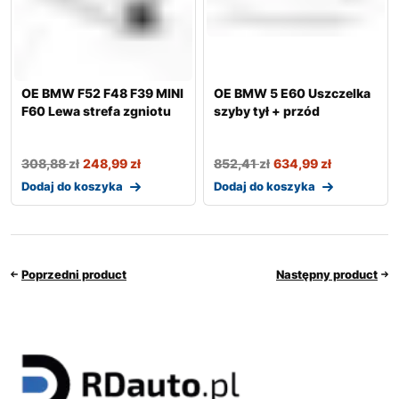
OE BMW F52 F48 F39 MINI
OE BMW 5 E60 Uszczelka
F60 Lewa strefa zgniotu
szyby tył + przód
308,88
zł
248,99
zł
852,41
zł
634,99
zł
Dodaj do koszyka
Dodaj do koszyka
Poprzedni product
Następny product