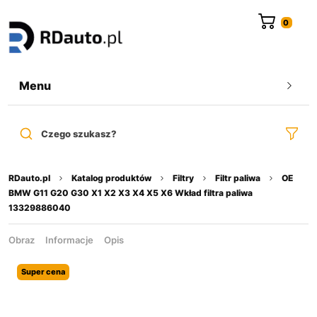
do
treści
Menu
Czego szukasz?
RDauto.pl
Katalog produktów
Filtry
Filtr paliwa
OE
BMW G11 G20 G30 X1 X2 X3 X4 X5 X6 Wkład filtra paliwa
13329886040
Obraz
Informacje
Opis
Super cena