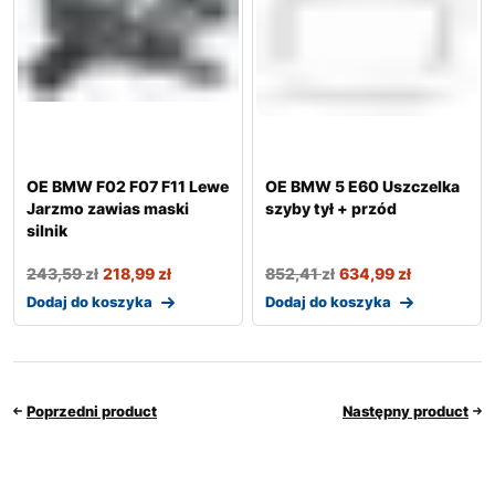
OE BMW F02 F07 F11 Lewe
OE BMW 5 E60 Uszczelka
Jarzmo zawias maski
szyby tył + przód
silnik
243,59
zł
218,99
zł
852,41
zł
634,99
zł
Dodaj do koszyka
Dodaj do koszyka
Poprzedni product
Następny product