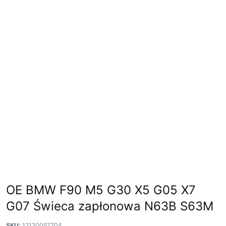
OE BMW F90 M5 G30 X5 G05 X7
G07 Świeca zapłonowa N63B S63M
SKU:
12120057704