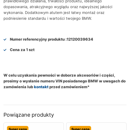
prawidłowego działania, trwałości produktu, idealnego
dopasowania, atrakcyjnego wyglądu oraz najwyższej jakości
wykonania. Dodatkowym atutem jest łatwy montaż oraz
podniesienie standardu i wartości twojego BMW.
Numer referencyjny produktu :
12120039634
Cena za 1 szt
W celu uzyskania pewności w doborze akcesoriów i części,
prosimy o wysłanie numeru VIN posiadanego BMW w uwagach do
zamówienia lub
kontakt
przed zamówieniem*
Powiązane produkty
Super cena
Super cena