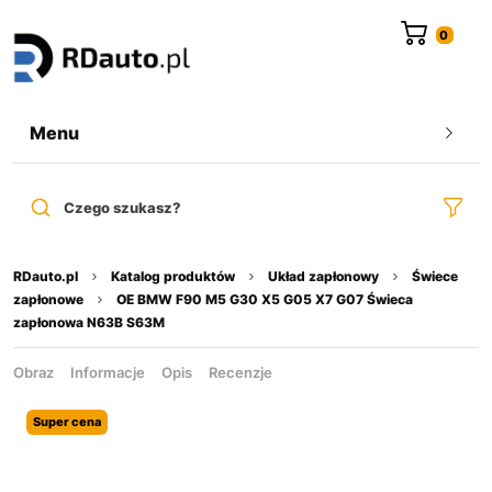
do
treści
Menu
Czego szukasz?
RDauto.pl
Katalog produktów
Układ zapłonowy
Świece
zapłonowe
OE BMW F90 M5 G30 X5 G05 X7 G07 Świeca
zapłonowa N63B S63M
Obraz
Informacje
Opis
Recenzje
Super cena