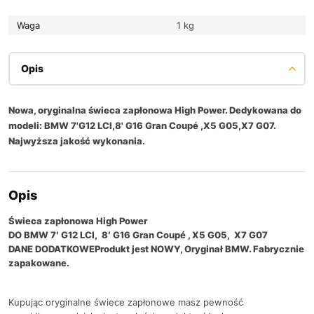
Waga
1 kg
Opis
Nowa, oryginalna świeca zapłonowa High Power. Dedykowana do
modeli: BMW 7'G12 LCI,8' G16 Gran Coupé ,X5 G05,X7 G07.
Najwyższa jakość wykonania.
Opis
Świeca zapłonowa High Power
DO BMW 7′ G12 LCI, 8′ G16 Gran Coupé , X5 G05, X7 G07
DANE DODATKOWE
Produkt jest NOWY, Oryginał BMW. Fabrycznie
zapakowane.
Kupując oryginalne świece zapłonowe masz pewność