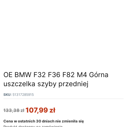
OE BMW F32 F36 F82 M4 Górna
uszczelka szyby przedniej
SKU:
51317285915
107,99
zł
133,38
zł
Cena w ostatnich 30 dniach nie zmieniła się
Produkt dostępny na zamówienie