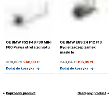
OE BMW F52 F48 F39 MINI
OE BMW E89 Z4 F12 F13
F60 Prawa strefa zgniotu
Rygiel zaczep zamek
maski le
308,88
zł
248,99
zł
243,64
zł
196,99
zł
Dodaj do koszyka
Dodaj do koszyka
Poprzedni product
Następny product