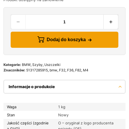
Dodaj do koszyka
Kategorie:
BMW
,
Szyby
,
Uszczelki
Znaczników:
51317285915
,
bmw
,
F32
,
F36
,
F82
,
M4
Informacje o produkcie
Waga
1 kg
Stan
Nowy
Jakość części (zgodnie
O – oryginał z logo producenta
z GVO)
pojazdu (OE)