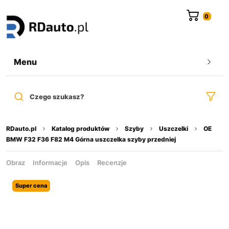
do
treści
Menu
Czego szukasz?
RDauto.pl
Katalog produktów
Szyby
Uszczelki
OE
BMW F32 F36 F82 M4 Górna uszczelka szyby przedniej
Obraz
Informacje
Opis
Recenzje
Super cena