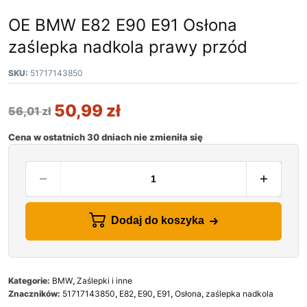
OE BMW E82 E90 E91 Osłona
zaślepka nadkola prawy przód
SKU:
51717143850
50,99
zł
56,01
zł
Cena w ostatnich 30 dniach nie zmieniła się
Dodaj do koszyka
Kategorie:
BMW
,
Zaślepki i inne
Znaczników:
51717143850
,
E82
,
E90
,
E91
,
Osłona
,
zaślepka nadkola