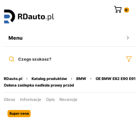
do
treści
Menu
Czego szukasz?
RDauto.pl
Katalog produktów
BMW
OE BMW E82 E90 E91
Osłona zaślepka nadkola prawy przód
Obraz
Informacje
Opis
Recenzje
Super cena