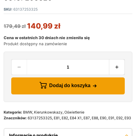
SKU:
63137253325
140,99
zł
179,49
zł
Cena w ostatnich 30 dniach nie zmieniła się
Produkt dostępny na zamówienie
Dodaj do koszyka
Kategorie:
BMW
,
Kierunkowskazy
,
Oświetlenie
Znaczników:
63137253325
,
E81
,
E82
,
E84 X1
,
E87
,
E88
,
E90
,
E91
,
E92
,
E93
Informacje o produkcie