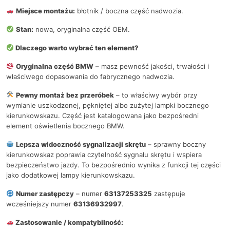
Miejsce montażu:
błotnik / boczna część nadwozia.
Stan:
nowa, oryginalna część OEM.
Dlaczego warto wybrać ten element?
Oryginalna część BMW
– masz pewność jakości, trwałości i
właściwego dopasowania do fabrycznego nadwozia.
Pewny montaż bez przeróbek
– to właściwy wybór przy
wymianie uszkodzonej, pękniętej albo zużytej lampki bocznego
kierunkowskazu. Część jest katalogowana jako bezpośredni
element oświetlenia bocznego BMW.
Lepsza widoczność sygnalizacji skrętu
– sprawny boczny
kierunkowskaz poprawia czytelność sygnału skrętu i wspiera
bezpieczeństwo jazdy. To bezpośrednio wynika z funkcji tej części
jako dodatkowej lampy kierunkowskazu.
Numer zastępczy
– numer
63137253325
zastępuje
wcześniejszy numer
63136932997
.
Zastosowanie / kompatybilność: