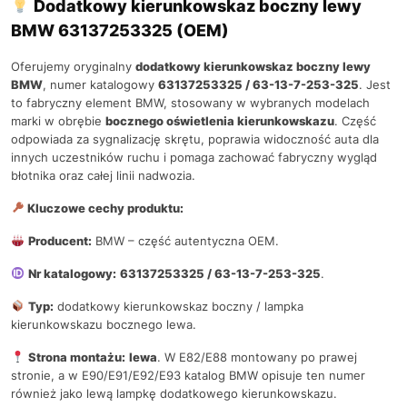
Dodatkowy kierunkowskaz boczny lewy
BMW 63137253325 (OEM)
Oferujemy oryginalny
dodatkowy kierunkowskaz boczny lewy
BMW
, numer katalogowy
63137253325 / 63-13-7-253-325
. Jest
to fabryczny element BMW, stosowany w wybranych modelach
marki w obrębie
bocznego oświetlenia kierunkowskazu
. Część
odpowiada za sygnalizację skrętu, poprawia widoczność auta dla
innych uczestników ruchu i pomaga zachować fabryczny wygląd
błotnika oraz całej linii nadwozia.
Kluczowe cechy produktu:
Producent:
BMW – część autentyczna OEM.
Nr katalogowy:
63137253325 / 63-13-7-253-325
.
Typ:
dodatkowy kierunkowskaz boczny / lampka
kierunkowskazu bocznego lewa.
Strona montażu:
lewa
. W E82/E88 montowany po prawej
stronie, a w E90/E91/E92/E93 katalog BMW opisuje ten numer
również jako lewą lampkę dodatkowego kierunkowskazu.