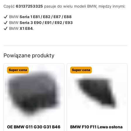
Część
63137253325
pasuje do wielu modeli BMW, między innymi:
BMW
Seria 1 E81 / E82 / E87 / E88
BMW
Seria 3 E90 / E91 / E92 / E93
BMW
X1 E84
.
Powiązane produkty
Super cena
Super cena
OE BMW G11 G30 G31 B46
BMW F10 F11 Lewa osłona