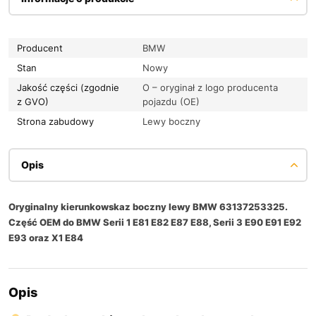
Producent
BMW
Stan
Nowy
Jakość części (zgodnie
O – oryginał z logo producenta
z GVO)
pojazdu (OE)
Strona zabudowy
Lewy boczny
Opis
Oryginalny kierunkowskaz boczny lewy BMW 63137253325.
Część OEM do BMW Serii 1 E81 E82 E87 E88, Serii 3 E90 E91 E92
E93 oraz X1 E84
Opis