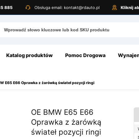
885 885
Obsługa email: kontakt@rdauto.pl
Kliknij 
Katalog produktów
Pomoc Drogowa
Wynajem
 E65 E66 Oprawka z żarówką świateł pozycji ringi
OE BMW E65 E66
Oprawka z żarówką
świateł pozycji ringi