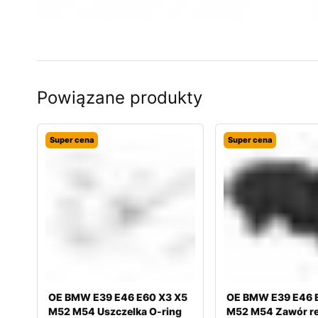
Powiązane produkty
Super cena
Super cena
OE BMW E39 E46 E60 X3 X5
OE BMW E39 E46 
M52 M54 Uszczelka O-ring
M52 M54 Zawór reg