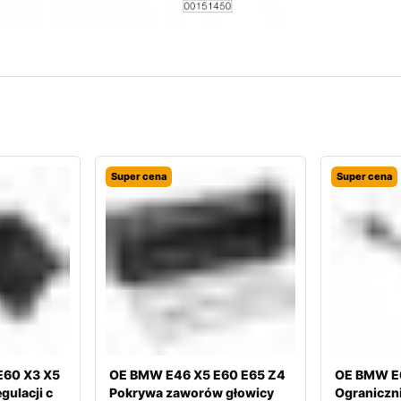
Super cena
Super cena
E60 X3 X5
OE BMW E46 X5 E60 E65 Z4
OE BMW E
ulacji c
Pokrywa zaworów głowicy
Ograniczni