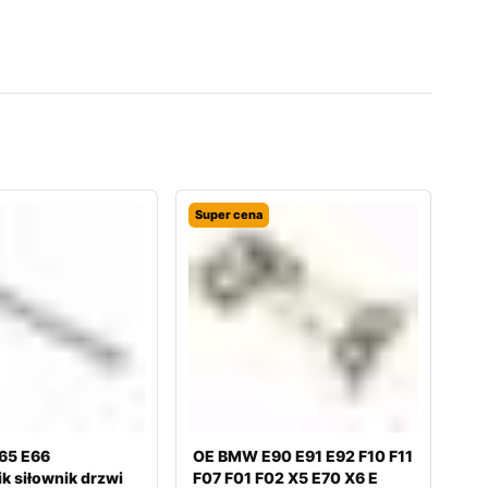
Super cena
65 E66
OE BMW E90 E91 E92 F10 F11
k siłownik drzwi
F07 F01 F02 X5 E70 X6 E