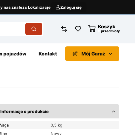
aby nas znaleźć
Lokalizacje
Zaloguj się
Koszyk
przedmioty
 pojazdów
Kontakt
Mój Garaż
Informacje o produkcie
Waga
0,5 kg
Stan
Nowy