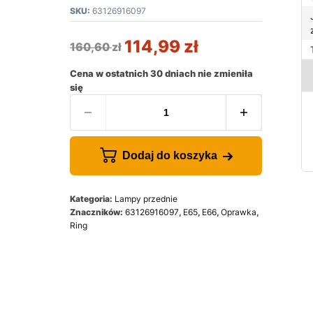
SKU:
63126916097
114,99
zł
160,60
zł
Cena w ostatnich 30 dniach nie zmieniła
się
Dodaj do koszyka
Kategoria:
Lampy przednie
Znaczników:
63126916097
,
E65
,
E66
,
Oprawka
,
Ring