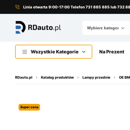
do
treści
Linia otwarta 9:00-17:00 Telefon 731 885 885 lub 732 
Wszystkie Kategorie
Na Prezent
RDauto.pl
Katalog produktów
Lampy przednie
OE BMW
Super cena