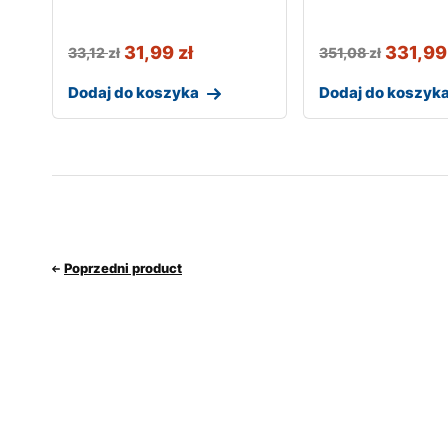
31,99
zł
331,9
33,12
zł
351,08
zł
Dodaj do koszyka
Dodaj do koszyk
Poprzedni product