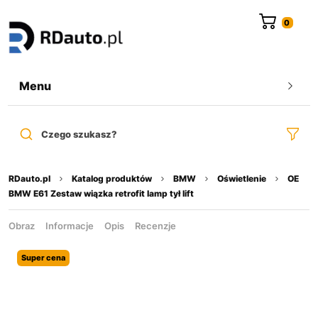
do
treści
Menu
Czego szukasz?
RDauto.pl
Katalog produktów
BMW
Oświetlenie
OE
BMW E61 Zestaw wiązka retrofit lamp tył lift
Obraz
Informacje
Opis
Recenzje
Super cena