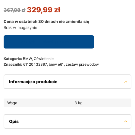
329,99
zł
367,88
zł
Cena w ostatnich 30 dniach nie zmieniła się
Brak w magazynie
Zapytaj o dostępność
Kategorie:
BMW
,
Oświetlenie
Znaczniki:
61120432397
,
bmw e61
,
zestaw przewodów
Informacje o produkcie
Waga
3 kg
Opis