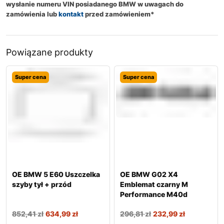
wysłanie numeru VIN posiadanego BMW w uwagach do
zamówienia lub
kontakt
przed zamówieniem*
Powiązane produkty
Super cena
Super cena
OE BMW 5 E60 Uszczelka
OE BMW G02 X4
szyby tył + przód
Emblemat czarny M
Performance M40d
852,41
zł
634,99
zł
296,81
zł
232,99
zł