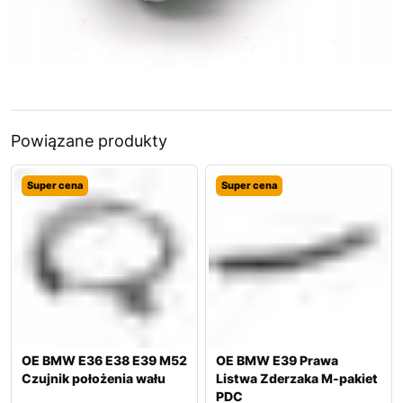
Powiązane produkty
Super cena
Super cena
OE BMW E36 E38 E39 M52
OE BMW E39 Prawa
Czujnik położenia wału
Listwa Zderzaka M-pakiet
PDC