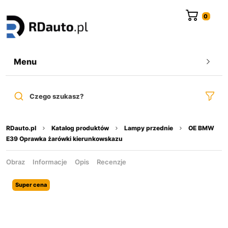
do
treści
Menu
Czego szukasz?
RDauto.pl
Katalog produktów
Lampy przednie
OE BMW
E39 Oprawka żarówki kierunkowskazu
Obraz
Informacje
Opis
Recenzje
Super cena