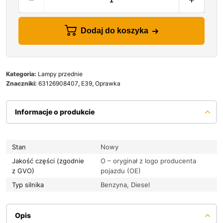
Dodaj do koszyka
Kategoria:
Lampy przednie
Znaczniki:
63126908407
,
E39
,
Oprawka
Informacje o produkcie
Stan
Nowy
Jakość części (zgodnie
O – oryginał z logo producenta
z GVO)
pojazdu (OE)
Typ silnika
Benzyna, Diesel
Opis