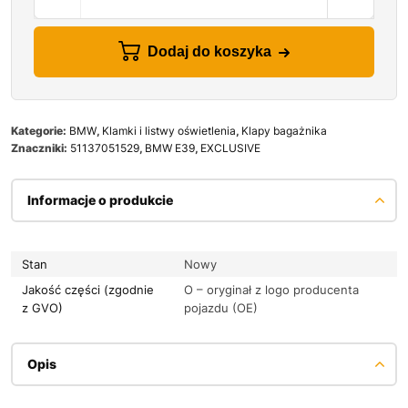
Dodaj do koszyka
Kategorie:
BMW
,
Klamki i listwy oświetlenia
,
Klapy bagażnika
Znaczniki:
51137051529
,
BMW E39
,
EXCLUSIVE
Informacje o produkcie
Stan
Nowy
Jakość części (zgodnie
O – oryginał z logo producenta
z GVO)
pojazdu (OE)
Opis