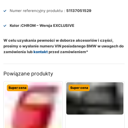
Numer referencyjny produktu :
51137051529
Kolor :
CHROM – Wersja EXCLUSIVE
W celu uzyskania pewności w doborze akcesoriów i części,
prosimy o wysłanie numeru VIN posiadanego BMW w uwagach do
zamówienia lub
kontakt
przed zamówieniem*
Powiązane produkty
Super cena
Super cena