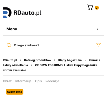
do
treści
Menu
Czego szukasz?
RDauto.pl
Katalog produktów
Klapy bagażnika
Klamki i
listwy oświetlenia
OE BMW E39 KOMBI Listwa klapy bagażnika
chrom exclusive
Obraz
Informacje
Opis
Recenzje
Super cena