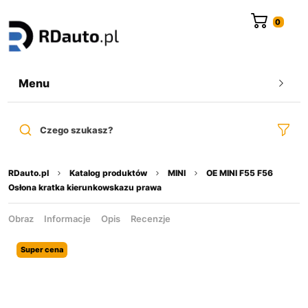
do
treści
Menu
Czego szukasz?
RDauto.pl
Katalog produktów
MINI
OE MINI F55 F56
Osłona kratka kierunkowskazu prawa
Obraz
Informacje
Opis
Recenzje
Super cena