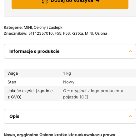
Dodaj do koszyka
Kategorie:
MINI
,
Osłony i zaślepki
Znaczników:
51142357010
,
F55
,
F56
,
Kratka
,
MINI
,
Osłona
Informacje o produkcie
Waga
1 kg
Stan
Nowy
Jakość części (zgodnie
O – oryginał z logo producenta
z GVO)
pojazdu (OE)
Opis
Nowa, oryginalna Osłona kratka kierunkowskazu prawa.