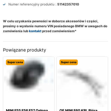
Numer referencyjny produktu :
51142357010
W celu uzyskania pewności w doborze akcesoriów i części,
prosimy o wysłanie numeru VIN posiadanego BMW w uwagach do
zamówienia lub
kontakt
przed zamówieniem*
Powiązane produkty
Super cena
Super cena
MINI F55 F56 F57 Osłona
OE MINI F60 KPL Pióra