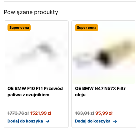
Powiązane produkty
Super cena
Super cena
OE BMW F10 F11 Przewód
OE BMW N47 N57X Filtr
paliwa z czujnikiem
oleju
1773,76
zł
1521,99
zł
163,01
zł
95,99
zł
Dodaj do koszyka
Dodaj do koszyka