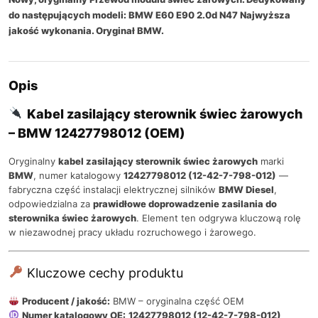
do następujących modeli: BMW E60 E90 2.0d N47 Najwyższa
jakość wykonania. Oryginał BMW.
Opis
Kabel zasilający sterownik świec żarowych
– BMW 12427798012 (OEM)
Oryginalny
kabel zasilający sterownik świec żarowych
marki
BMW
, numer katalogowy
12427798012 (12-42-7-798-012)
—
fabryczna część instalacji elektrycznej silników
BMW Diesel
,
odpowiedzialna za
prawidłowe doprowadzenie zasilania do
sterownika świec żarowych
. Element ten odgrywa kluczową rolę
w niezawodnej pracy układu rozruchowego i żarowego.
Kluczowe cechy produktu
Producent / jakość:
BMW – oryginalna część OEM
Numer katalogowy OE:
12427798012 (12-42-7-798-012)