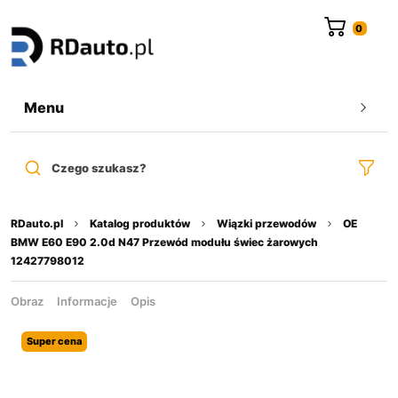
do
treści
Menu
Czego szukasz?
RDauto.pl
Katalog produktów
Wiązki przewodów
OE
BMW E60 E90 2.0d N47 Przewód modułu świec żarowych
12427798012
Obraz
Informacje
Opis
Super cena