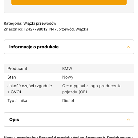
Kategoria:
Wiązki przewodów
Znaczniki:
12427798012
,
N47
,
przewód
,
Wiązka
Informacje o produkcie
Producent
BMW
Stan
Nowy
Jakość części (zgodnie
O – oryginał z logo producenta
z GVO)
pojazdu (OE)
Typ silnika
Diesel
Opis
Nowy, oryginalny Przewód modułu świec żarowych. Dedykowany