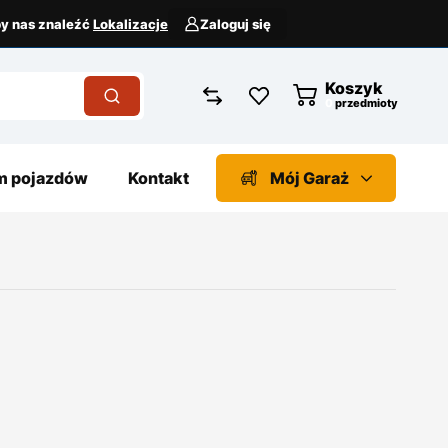
aby nas znaleźć
Lokalizacje
Zaloguj się
Koszyk
przedmioty
 pojazdów
Kontakt
Mój Garaż