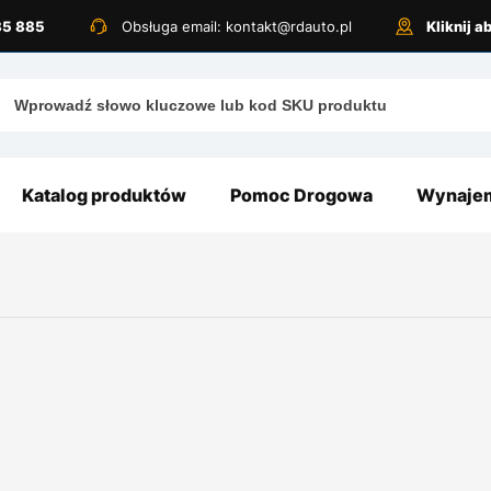
885 885
Obsługa email: kontakt@rdauto.pl
Kliknij 
Katalog produktów
Pomoc Drogowa
Wynajem