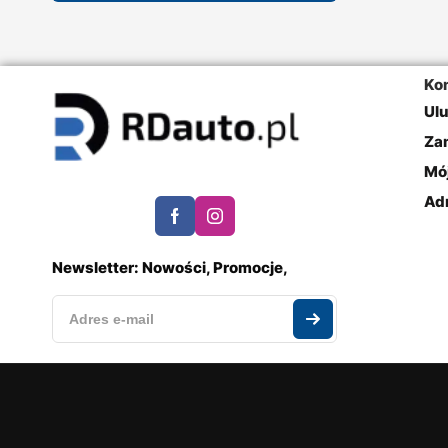
Ko
Ul
Za
Mó
Ad
Newsletter: Nowości, Promocje,