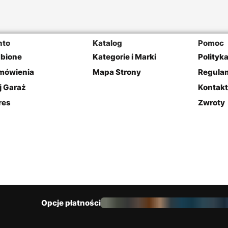
nto
Katalog
Pomoc
ubione
Kategorie i Marki
Polityk
mówienia
Mapa Strony
Regulam
j Garaż
Kontakt
res
Zwroty
Opcje płatności