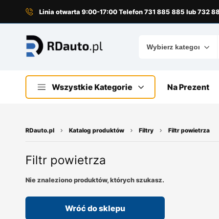
do
treści
Linia otwarta 9:00-17:00 Telefon 731 885 885 lub 732 
Wszystkie Kategorie
Na Prezent
RDauto.pl
Katalog produktów
Filtry
Filtr powietrza
Filtr powietrza
Nie znaleziono produktów, których szukasz.
Wróć do sklepu