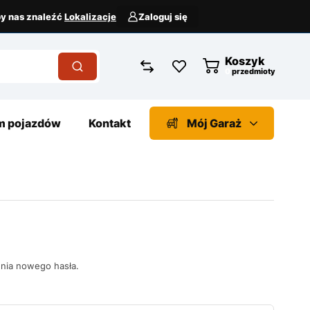
aby nas znaleźć
Lokalizacje
Zaloguj się
Koszyk
0
przedmioty
 pojazdów
Kontakt
Mój Garaż
nia nowego hasła.