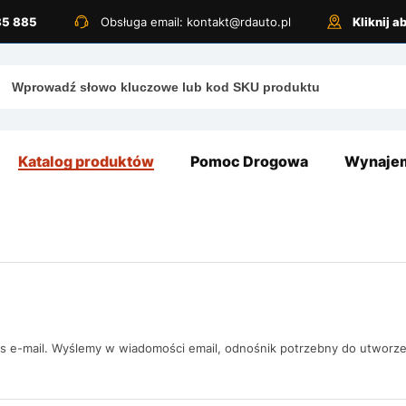
885 885
Obsługa email: kontakt@rdauto.pl
Kliknij 
Katalog produktów
Pomoc Drogowa
Wynajem
s e-mail. Wyślemy w wiadomości email, odnośnik potrzebny do utworze