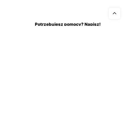
Potrzebujesz pomocy? Napisz!
kontakt@rdauto.pl
a-cookies
Zadzwoń, jesteśmy do twojej
in sklepu
dyspozycji od 09:00 - 17:00
+48 731 885 885
+48 732 885 885
+48 732 885 333